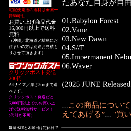
たあなた自身が自
宅配便発送の送料は全国一
律800円。
01.Babylon Forest
お買い上げ商品代金
16,000円以上で送料
02.Vane
無料
03.New Dawn
（沖縄／北海道／離島にお
04.S//F
住まいの方は別途お見積も
りさせて頂きます）
05.Impermanent Nebu
06.Waver
クリックポスト発送
200円
(2025 JUNE Released 
A4サイズ／厚さ3cmまで送
れます。
クリックポスト発送だと
6,000円以上でのお買い上
...
この商品について
げで送料無料サービス！
えてあげる”
...
"買
(代引き不可）
毎週水曜と木曜日は定休日で