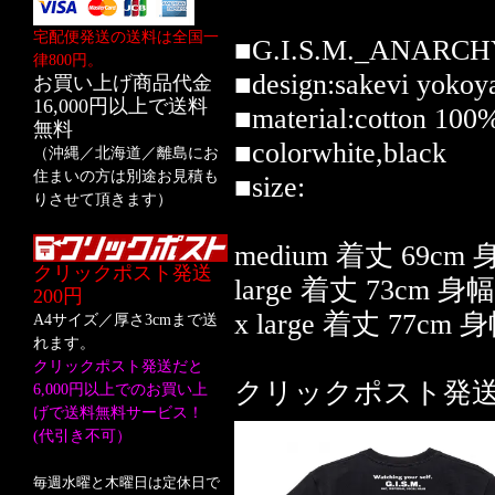
宅配便発送の送料は全国一
■G.I.S.M._ANARCHY 
律800円。
■design:sakevi yoko
お買い上げ商品代金
16,000円以上で送料
■material:cotton 100%
無料
■colorwhite,black
（沖縄／北海道／離島にお
住まいの方は別途お見積も
■size:
りさせて頂きます）
medium 着丈 69cm 
クリックポスト発送
large 着丈 73cm 身
200円
x large 着丈 77cm 
A4サイズ／厚さ3cmまで送
れます。
クリックポスト発送だと
クリックポスト発
6,000円以上でのお買い上
げで送料無料サービス！
(代引き不可）
毎週水曜と木曜日は定休日で