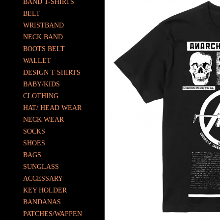
BAND T-SHIRTS
BELT
WRISTBAND
NECK BAND
BOOTS BELT
WALLET
DESIGN T-SHIRTS
BABY/KIDS
CLOTHING
HAT/ HEAD WEAR
NECK WEAR
SOCKS
SHOES
BAGS
SUNGLASS
ACCESSARY
KEY HOLDER
BANDANAS
PATCHES/WAPPEN