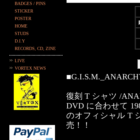
BADGES / PINS
STICKER
POSTER
HOME
STUDS
D.I.Y
RECORDS, CD, ZINE
LIVE
VORTEX NEWS
■G.I.S.M._ANARCHY 
復刻 T シャツ /ANARCH
DVD に合わせて 19
のオフィシャル T シャ
売！！