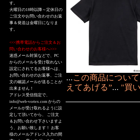
す。
火曜日の18時以降～定休日の
ご注文やお問い合わせのお返
事＆発送は金曜日になりま
す。
<<<携帯電話からご注文＆お
問い合わせのお客様へ>>>
迷惑メール対策などで、PC
からのメールを受け取れない
設定にされてるお客様へは、
お問い合わせのお返事、ご注
...
この商品について
文の確認メールが送ることが
えてあげる”
...
"買
出来ません！
アドレス受信指定で、
info@web-vortex.com からの
メールが受け取れるように設
定して頂いてから、 ご注文
＆お問い合わせ下さいますよ
う、お願い致します！ お客
様のメールアドレス入力の間