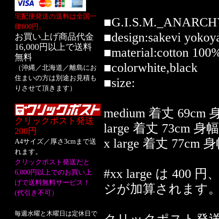
宅配便発送の送料は全国一
■G.I.S.M._ANARCHY 
律800円。
■design:sakevi yoko
お買い上げ商品代金
16,000円以上で送料
■material:cotton 100%
無料
■colorwhite,black
（沖縄／北海道／離島にお
住まいの方は別途お見積も
■size:
りさせて頂きます）
medium 着丈 69cm 
クリックポスト発送
large 着丈 73cm 身
200円
x large 着丈 77cm 
A4サイズ／厚さ3cmまで送
れます。
クリックポスト発送だと
#xx large は 400
6,000円以上でのお買い上
げで送料無料サービス！
ジが加算されます
(代引き不可）
毎週水曜と木曜日は定休日で