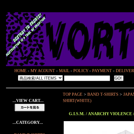
HOME
-
MY ACOUNT
-
MAIL
-
POLICY
-
PAYMENT
-
DELIVER
TOP PAGE
>
BAND T-SHIRTS
>
JAPA
...VIEW CART...
SHIRT(WHITE)
G.I.S.M. / ANARCHY VIOLENCE / 
...CATEGORY...