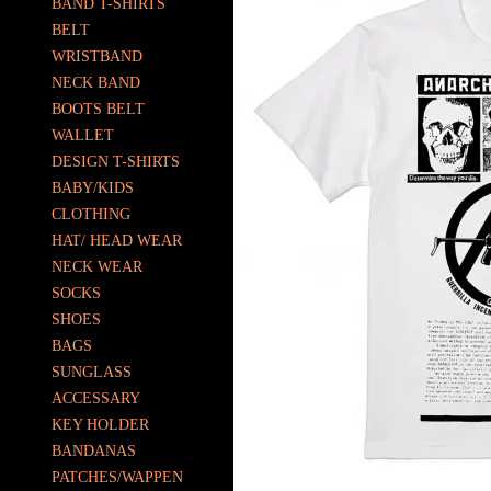
BAND T-SHIRTS
BELT
WRISTBAND
NECK BAND
BOOTS BELT
WALLET
DESIGN T-SHIRTS
BABY/KIDS
CLOTHING
HAT/ HEAD WEAR
NECK WEAR
SOCKS
SHOES
BAGS
SUNGLASS
ACCESSARY
KEY HOLDER
BANDANAS
PATCHES/WAPPEN