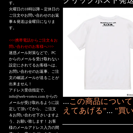
クリックポスト発
す。
火曜日の18時以降～定休日の
ご注文やお問い合わせのお返
事＆発送は金曜日になりま
す。
<<<携帯電話からご注文＆お
問い合わせのお客様へ>>>
迷惑メール対策などで、PC
からのメールを受け取れない
設定にされてるお客様へは、
お問い合わせのお返事、ご注
文の確認メールが送ることが
出来ません！
アドレス受信指定で、
info@web-vortex.com からの
...
この商品について
メールが受け取れるように設
えてあげる”
...
"買
定して頂いてから、 ご注文
＆お問い合わせ下さいますよ
う、お願い致します！ お客
様のメールアドレス入力の間