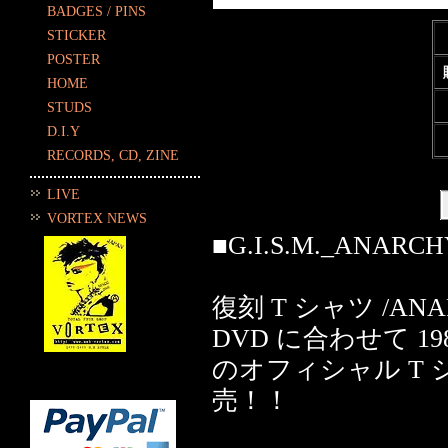
BADGES / PINS
STICKER
POSTER
HOME
STUDS
D.I.Y
RECORDS, CD, ZINE
LIVE
VORTEX NEWS
■G.I.S.M._ANARCHY 
復刻 T シャツ /ANARCH
DVD に合わせて 19
のオフィシャル T シャ
売！！