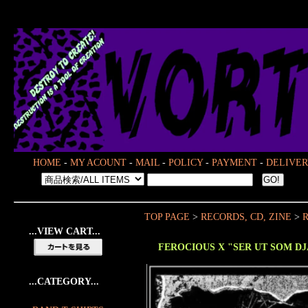
HOME
-
MY ACOUNT
-
MAIL
-
POLICY
-
PAYMENT
-
DELIVER
TOP PAGE
>
RECORDS, CD, ZINE
>
R
...VIEW CART...
FEROCIOUS X "SER UT SOM D
...CATEGORY...