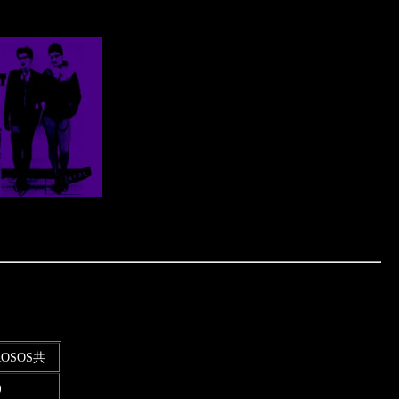
ROSOS共
)