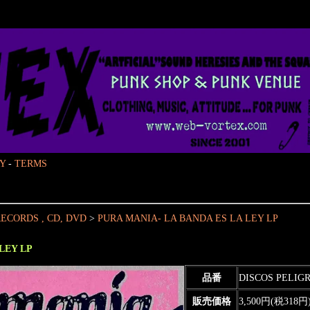
Y
-
TERMS
ECORDS , CD, DVD
>
PURA MANIA- LA BANDA ES LA LEY LP
LEY LP
品番
DISCOS PELIG
販売価格
3,500円(税318円