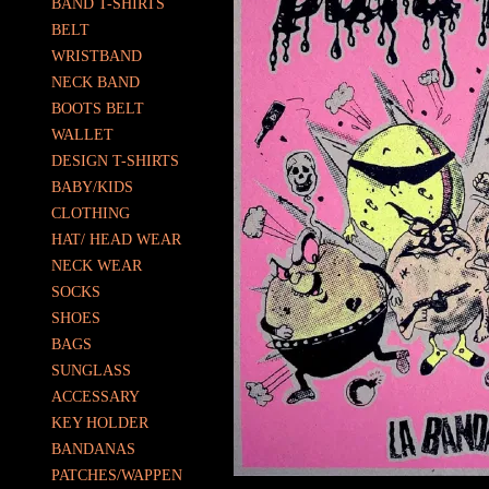
BAND T-SHIRTS
BELT
WRISTBAND
NECK BAND
BOOTS BELT
WALLET
DESIGN T-SHIRTS
BABY/KIDS
CLOTHING
HAT/ HEAD WEAR
NECK WEAR
SOCKS
SHOES
BAGS
SUNGLASS
ACCESSARY
KEY HOLDER
BANDANAS
PATCHES/WAPPEN