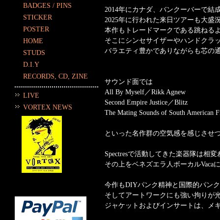
BADGES / PINS
2014年にカナダ、バンクーバーで結成され
STICKER
2025年に行われた来日ツアーも大
POSTER
本作もトレードマークである跳ねる
そこにシンセサイザーやハンドクラッ
HOME
バラエティ豊かでありながらも芯の
STUDS
D.I.Y
RECORDS, CD, ZINE
サウンド面では
All By Myself／Rikk Agnew
LIVE
Second Empire Justice／Blitz
VORTEX NEWS
The Mating Sounds of South American F
といった名作群の空気感を感じさせ
Spectresで活動してきた楽器隊
その上をベネズエラ人ボーカルVac
今作もDIYパンク精神と国際的パン
そしてアートワークにも強い拘りが
ジャケットおよびインサートは、メキ