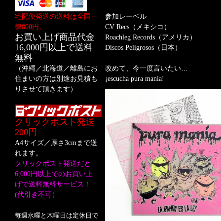
宅配便発送の送料は全国一
参加レーベル
律800円。
CV Recs（メキシコ）
お買い上げ商品代金
Roachleg Records（アメリカ）
16,000円以上で送料
Discos Peligrosos（日本）
無料
（沖縄／北海道／離島にお
改めて、今一度言いたい…
住まいの方は別途お見積も
¡escucha pura mania!
りさせて頂きます）
クリックポスト発送
200円
A4サイズ／厚さ3cmまで送
れます。
クリックポスト発送だと
6,000円以上でのお買い上
げで送料無料サービス！
(代引き不可）
毎週水曜と木曜日は定休日で