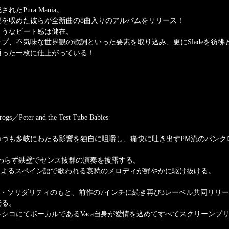
たPura Mania。
盛況を収めた彼らが全新曲の8曲入りのアルバムをリリース！
ようなビート感は健在。
プ、不気味な世界観の歌詞といった要素を取り込み、更にSladeを彷彿
通った一枚に仕上がっている！
rogs／Peter and the Test Tube Babies
つつも多岐にわたる影響を独自に咀嚼し、痛快に吐き出すPM流のパンク
は相変わらず鉄壁でセンス抜群の演奏を披露する。
aによるスペイン語で歌われる哀愁のメロディが鮮やかに駆け抜ける。
ク・ソリダリティのもと、前作の7インチに続き再び3レーベル共同リリ
光る。
シコにてボーカルであるVaca自身が愛情を込めてすべてスクリーンプ