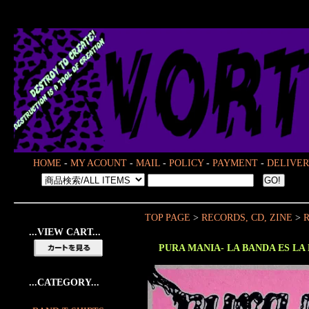
HOME
-
MY ACOUNT
-
MAIL
-
POLICY
-
PAYMENT
-
DELIVER
TOP PAGE
>
RECORDS, CD, ZINE
>
R
...VIEW CART...
PURA MANIA- LA BANDA ES LA 
...CATEGORY...