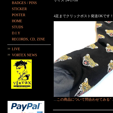
サイズ 24-27cm
BADGES / PINS
STICKER
POSTER
4足までクリックポスト発送OKです
HOME
STUDS
D.I.Y
RECORDS, CD, ZINE
LIVE
VORTEX NEWS
...
この商品について問合わせてみる"