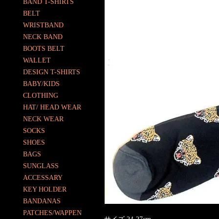
BAND T-SHIRTS
BELT
WRISTBAND
NECK BAND
BOOTS BELT
WALLET
DESIGN T-SHIRTS
BABY/KIDS
CLOTHING
HAT/ HEAD WEAR
NECK WEAR
SOCKS
SHOES
BAGS
SUNGLASS
ACCESSARY
KEY HOLDER
BANDANAS
PATCHES/WAPPEN