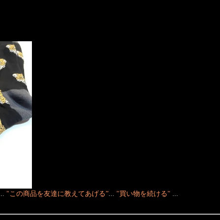
！
...
"この商品を友達に教えてあげる”
...
"買い物を続ける"
...