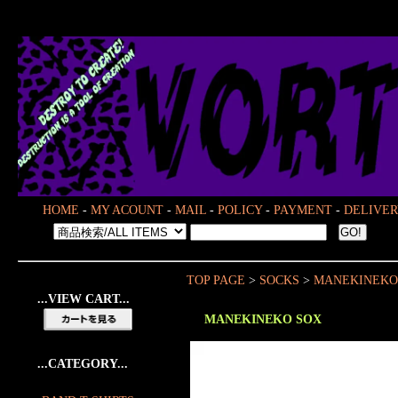
HOME
-
MY ACOUNT
-
MAIL
-
POLICY
-
PAYMENT
-
DELIVER
TOP PAGE
>
SOCKS
>
MANEKINEKO
...VIEW CART...
MANEKINEKO SOX
...CATEGORY...