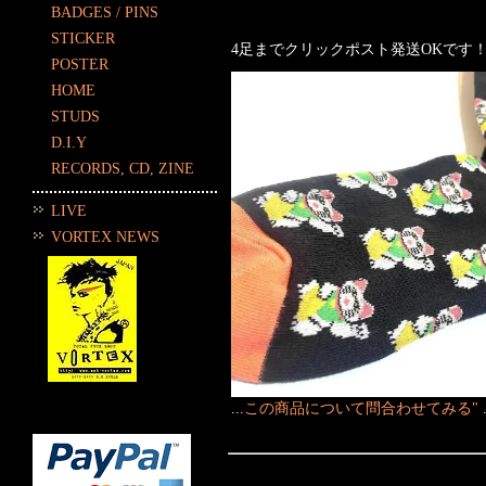
BADGES / PINS
STICKER
4足までクリックポスト発送OKです
POSTER
HOME
STUDS
D.I.Y
RECORDS, CD, ZINE
LIVE
VORTEX NEWS
...
この商品について問合わせてみる"