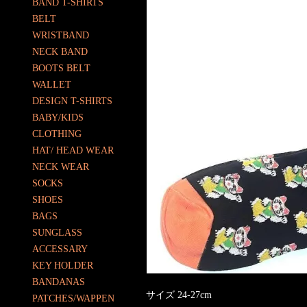
BAND T-SHIRTS
BELT
WRISTBAND
NECK BAND
BOOTS BELT
WALLET
DESIGN T-SHIRTS
BABY/KIDS
CLOTHING
HAT/ HEAD WEAR
NECK WEAR
SOCKS
SHOES
BAGS
SUNGLASS
ACCESSARY
KEY HOLDER
BANDANAS
サイズ 24-27cm
PATCHES/WAPPEN