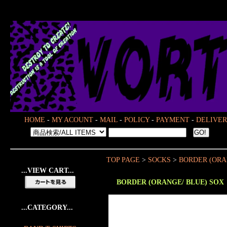
HOME
-
MY ACOUNT
-
MAIL
-
POLICY
-
PAYMENT
-
DELIVER
TOP PAGE
>
SOCKS
>
BORDER (ORA
...VIEW CART...
BORDER (ORANGE/ BLUE) SOX
...CATEGORY...