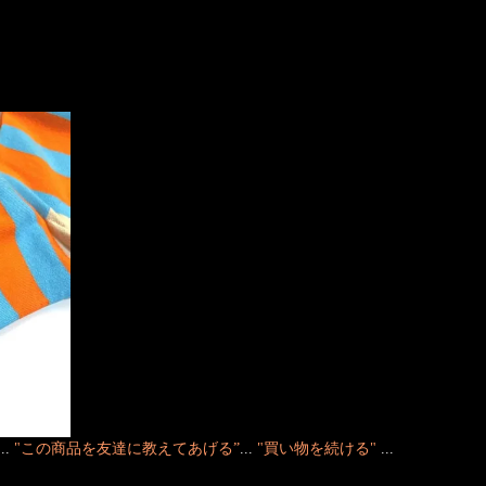
！
...
"この商品を友達に教えてあげる”
...
"買い物を続ける"
...