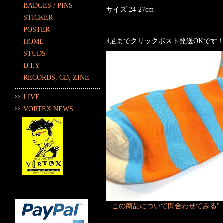
BADGES / PINS
サイズ 24-27cm
STICKER
POSTER
4足までクリックポスト発送OKです
HOME
STUDS
D.I.Y
RECORDS, CD, ZINE
LIVE
VORTEX NEWS
...
この商品について問合わせてみる"