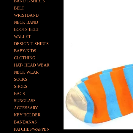
BAND T-SHIRTS
BELT
WRISTBAND
NECK BAND
BOOTS BELT
WALLET
DESIGN T-SHIRTS
BABY/KIDS
CLOTHING
HAT/ HEAD WEAR
NECK WEAR
SOCKS
SHOES
BAGS
SUNGLASS
ACCESSARY
KEY HOLDER
BANDANAS
PATCHES/WAPPEN