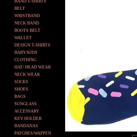
BAND T-SHIRTS
BELT
WRISTBAND
NECK BAND
BOOTS BELT
WALLET
DESIGN T-SHIRTS
BABY/KIDS
CLOTHING
HAT/ HEAD WEAR
NECK WEAR
SOCKS
SHOES
BAGS
SUNGLASS
ACCESSARY
KEY HOLDER
BANDANAS
PATCHES/WAPPEN