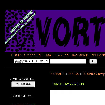
HOME
-
MY ACOUNT
-
MAIL
-
POLICY
-
PAYMENT
-
DELIVER
TOP PAGE
>
SOCKS
>
80-SPRAY nav
...VIEW CART...
80-SPRAY navy SOX
...CATEGORY...