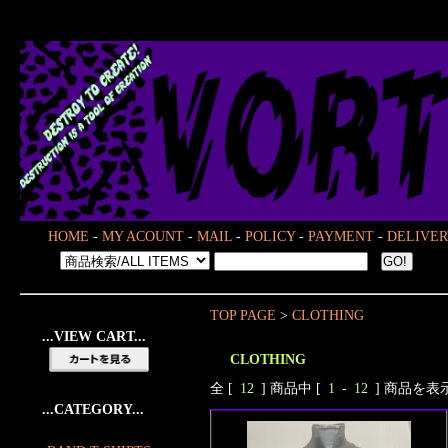
HOME
-
MY ACOUNT
-
MAIL
-
POLICY
-
PAYMENT
-
DELIVER
TOP PAGE
>
CLOTHING
...VIEW CART...
CLOTHING
全 [
12
] 商品中 [
1
-
12
] 商品を
...CATEGORY...