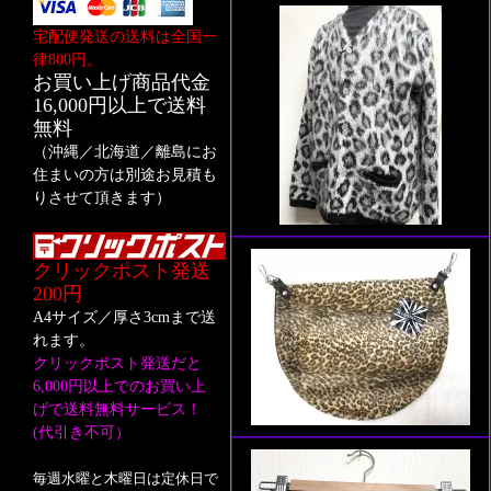
宅配便発送の送料は全国一
律800円。
お買い上げ商品代金
16,000円以上で送料
無料
（沖縄／北海道／離島にお
住まいの方は別途お見積も
りさせて頂きます）
クリックポスト発送
200円
A4サイズ／厚さ3cmまで送
れます。
クリックポスト発送だと
6,000円以上でのお買い上
げで送料無料サービス！
(代引き不可）
毎週水曜と木曜日は定休日で