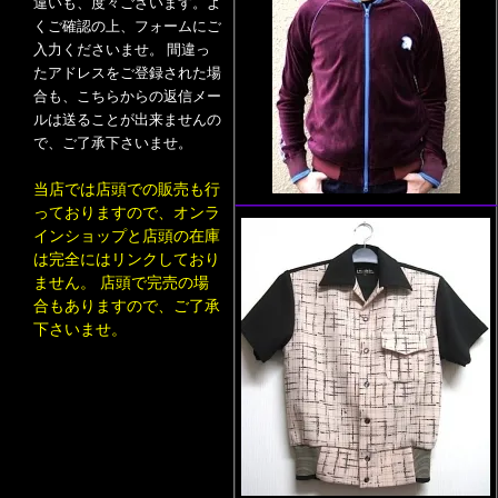
違いも、度々ございます。よ
くご確認の上、フォームにご
入力くださいませ。 間違っ
たアドレスをご登録された場
合も、こちらからの返信メー
ルは送ることが出来ませんの
で、ご了承下さいませ。
当店では店頭での販売も行
っておりますので、オンラ
インショップと店頭の在庫
は完全にはリンクしており
ません。 店頭で完売の場
合もありますので、ご了承
下さいませ。