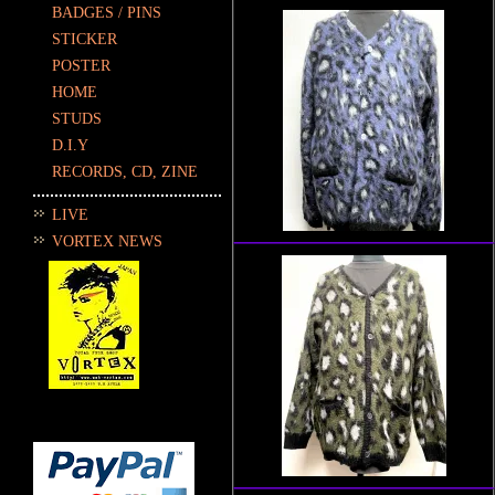
BADGES / PINS
STICKER
POSTER
HOME
STUDS
D.I.Y
RECORDS, CD, ZINE
LIVE
VORTEX NEWS