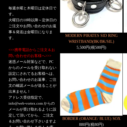
毎週水曜と木曜日は定休日で
す。
火曜日の18時以降～定休日の
ご注文やお問い合わせのお返
事＆発送は金曜日になりま
MODERN PIRATES SID RING
す。
WRISTBAND(BK/BK/SIL)
5,500円(税500円)
<<<携帯電話からご注文＆お
問い合わせのお客様へ>>>
迷惑メール対策などで、PC
からのメールを受け取れない
設定にされてるお客様へは、
お問い合わせのお返事、ご注
文の確認メールが送ることが
出来ません！
アドレス受信指定で、
info@web-vortex.com からの
メールが受け取れるように設
定して頂いてから、 ご注文
BORDER (ORANGE/ BLUE) SOX
＆お問い合わせ下さいますよ
880円(税80円)