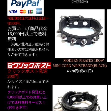
0円(税0円)
宅配便発送の送料は全国一
律800円。
お買い上げ商品代金
16,000円以上で送料
無料
（沖縄／北海道／離島にお
住まいの方は別途お見積も
りさせて頂きます）
MODERN PIRATES 1ROW
MINI CORN WRISTBAND(BLACK)
クリックポスト発送
4,730円(税430円)
200円
A4サイズ／厚さ3cmまで送
れます。
クリックポスト発送だと
6,000円以上でのお買い上
げで送料無料サービス！
(代引き不可）