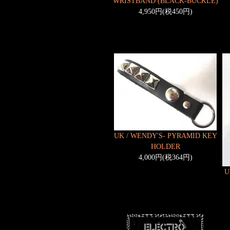
WRISTBAND (BLACK-BUCKLE)
4,950円(税450円)
UK / WENDY'S- PYRAMID KEY
HOLDER
4,000円(税364円)
U