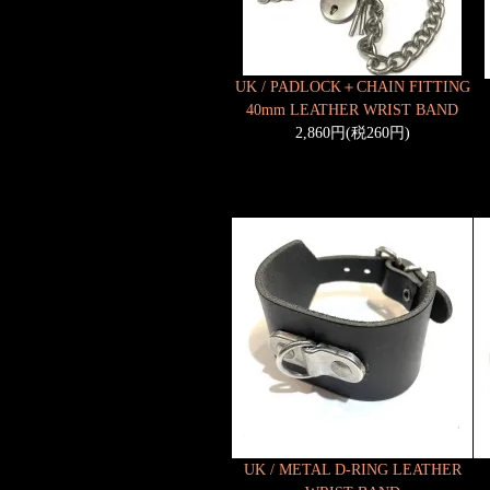
UK / PADLOCK＋CHAIN FITTING
40mm LEATHER WRIST BAND
2,860円(税260円)
UK / METAL D-RING LEATHER