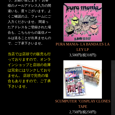
う、お願い致します！ お客
様のメールアドレス入力の間
違いも、度々ございます。よ
くご確認の上、フォームにご
入力くださいませ。 間違っ
たアドレスをご登録された場
合も、こちらからの返信メー
ルは送ることが出来ませんの
で、ご了承下さいませ。
PURA MANIA- LA BANDA ES LA
LEY LP
当店では店頭での販売も行
3,500円(税318円)
っておりますので、オンラ
インショップと店頭の在庫
は完全にはリンクしており
ません。 店頭で完売の場
合もありますので、ご了承
下さいませ。
SCUMPUTER "COSPLAY CLONES
TAPE
2,750円(税250円)