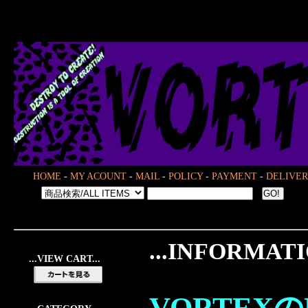
HOME
-
MY ACOUNT
-
MAIL
-
POLICY
-
PAYMENT
-
DELIVER
...INFORMATI
...VIEW CART...
VORTEX