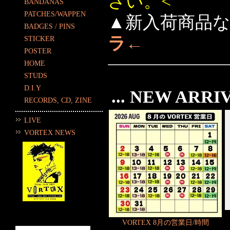
さい。<
BANDANAS
PATCHES/WAPPEN
▲新入荷商品
BADGES / PINS
ラ←
STICKER
POSTER
HOME
STUDS
D.I.Y
... NEW ARRI
RECORDS, CD, ZINE
LIVE
VORTEX NEWS
VORTEX 8月の営業日/時間