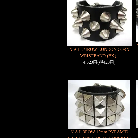
N.A.L 2/1ROW LONDON CORN
WRISTBAND (BK）
4,620円(税420円)
N.A.L 3ROW 15mm PYRAMID