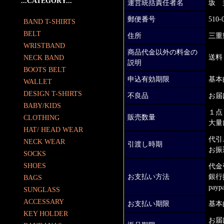
...CATEGORY...
運営統括責任者名
坂 
郵便番号
510-
BAND T-SHIRTS
BELT
住所
三重
WRISTBAND
商品代金以外の料金の
送料
NECK BAND
説明
BOOTS BELT
申込有効期限
基本
WALLET
DESIGN T-SHIRTS
不良品
お届
BABY/KIDS
１点
販売数量
CLOTHING
大量
HAT/ HEAD WEAR
代引
NECK WEAR
引渡し時期
お振
SOCKS
SHOES
代金
お支払い方法
銀行
BAGS
paypa
SUNGLASS
ACCESSARY
お支払い期限
基本
KEY HOLDER
お届