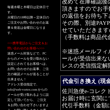
改めて在庫確認後
毎週水曜と木曜日は定休日で
頂きますのでお手
す。
の返信をお待ち下
火曜日の18時以降～定休日の
その際、別途PAY
ご注文やお問い合わせのお返
事＆発送は金曜日になりま
せていただきます
す。
（手数料は商品代
<<<携帯電話からご注文＆お
問い合わせのお客様へ>>>
※迷惑メールフィ
迷惑メール対策などで、PC
ールが受信出来ない場
からのメールを受け取れない
設定にされてるお客様へは、
レスの受信指定解
お問い合わせのお返事、ご注
文の確認メールが送ることが
出来ません！
代金引き換え (現金
アドレス受信指定で、
info@web-vortex.com からの
佐川急便e-コレク
メールが受け取れるように設
お届け時に玄関に
定して頂いてから、 ご注文
代引手数料（金額
＆お問い合わせ下さいますよ