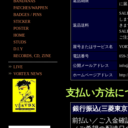
返品期限
BANDANAS
に届
PATCHES/WAPPEN
SA
BADGES / PINS
しま
STICKER
返品送料
きま
POSTER
SA
HOME
ご注
STUDS
屋号またはサービス名
VOR
D.I.Y
RECORDS, CD, ZINE
電話番号
059-
公開メールアドレス
info
LIVE
VORTEX NEWS
ホームページアドレス
http
支払い方法に
銀行振込(三菱東京
前払い／ご入金確