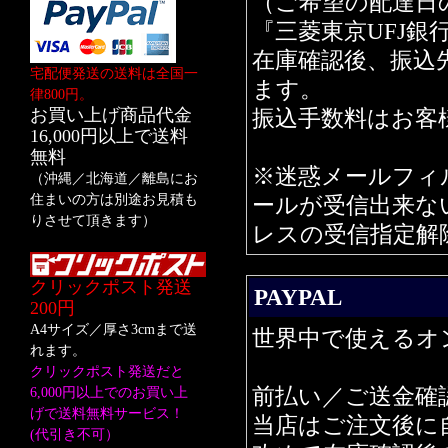
（ご希望の配達日
『三菱東京UFJ
在庫確認後、振込
宅配便発送の送料は全国一
ます。
律800円。
お買い上げ商品代金
振込手数料はお客
16,000円以上で送料
無料
※迷惑メールフィ
（沖縄／北海道／離島にお
住まいの方は別途お見積も
ールが受信出来ない場
りさせて頂きます）
レスの受信指定解
クリックポスト発送
PAYPAL
200円
A4サイズ／厚さ3cmまで送
世界中で使えるオ
れます。
クリックポスト発送だと
前払い／ご送金確
6,000円以上でのお買い上
げで送料無料サービス！
当店はご注文後に自
(代引き不可）