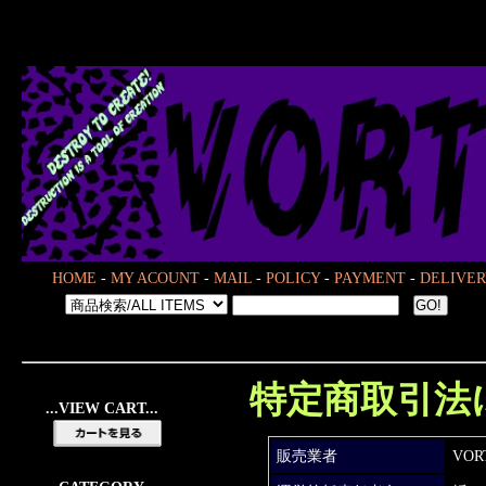
HOME
-
MY ACOUNT
-
MAIL
-
POLICY
-
PAYMENT
-
DELIVER
特定商取引法
...VIEW CART...
販売業者
VO