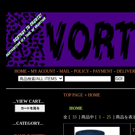
HOME
-
MY ACOUNT
-
MAIL
-
POLICY
-
PAYMENT
-
DELIVER
TOP PAGE
>
HOME
...VIEW CART...
HOME
全 [
33
] 商品中 [
1
-
25
] 商品を
...CATEGORY...
T