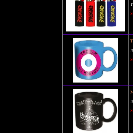
S
T
S
M
S