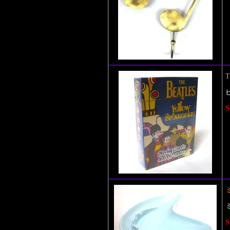
T
S
S