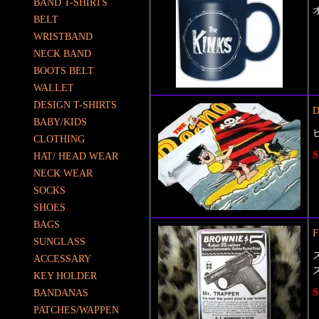
BAND T-SHIRTS
BELT
WRISTBAND
NECK BAND
BOOTS BELT
WALLET
DESIGN T-SHIRTS
BABY/KIDS
CLOTHING
S
HAT/ HEAD WEAR
NECK WEAR
SOCKS
SHOES
BAGS
F
SUNGLASS
ACCESSARY
ズ
KEY HOLDER
S
BANDANAS
PATCHES/WAPPEN