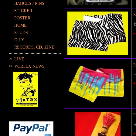
BADGES / PINS
STICKER
POSTER
HOME
STUDS
S
D.I.Y
RECORDS, CD, ZINE
LIVE
VORTEX NEWS
S
P
S