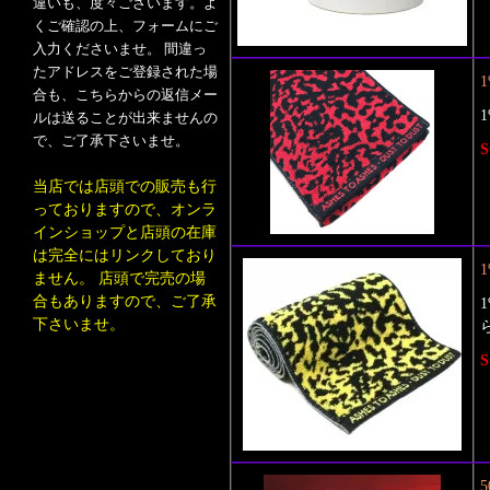
違いも、度々ございます。よ
くご確認の上、フォームにご
入力くださいませ。 間違っ
たアドレスをご登録された場
1
合も、こちらからの返信メー
ルは送ることが出来ませんの
で、ご了承下さいませ。
S
当店では店頭での販売も行
っておりますので、オンラ
インショップと店頭の在庫
は完全にはリンクしており
1
ません。 店頭で完売の場
合もありますので、ご了承
下さいませ。
S