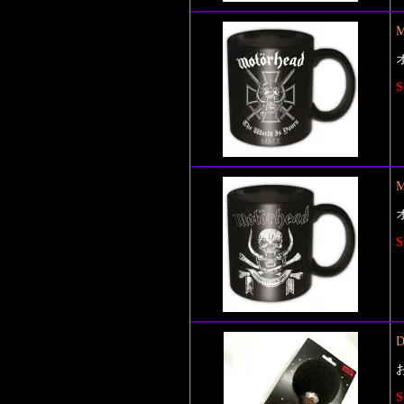
M
S
M
S
D
S