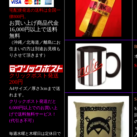
宅配便発送の送料は全国一
律800円。
お買い上げ商品代金
16,000円以上で送料
無料
（沖縄／北海道／離島にお
B
住まいの方は別途お見積も
りさせて頂きます）
S
クリックポスト発送
200円
A4サイズ／厚さ3cmまで送
れます。
S
クリックポスト発送だと
6,000円以上でのお買い上
げで送料無料サービス！
(代引き不可）
毎週水曜と木曜日は定休日で