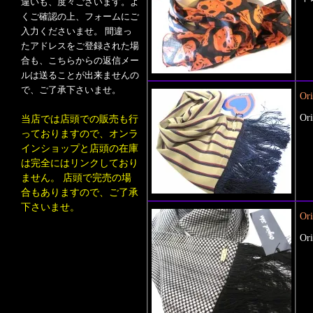
違いも、度々ございます。よ
くご確認の上、フォームにご
入力くださいませ。 間違っ
たアドレスをご登録された場
合も、こちらからの返信メー
ルは送ることが出来ませんの
で、ご了承下さいませ。
Or
O
当店では店頭での販売も行
っておりますので、オンラ
インショップと店頭の在庫
は完全にはリンクしており
ません。 店頭で完売の場
合もありますので、ご了承
下さいませ。
Or
O