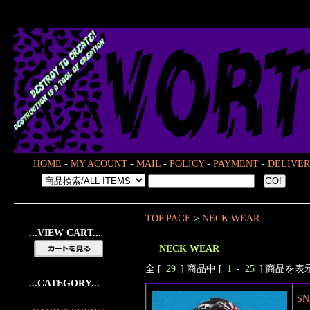
HOME
-
MY ACOUNT
-
MAIL
-
POLICY
-
PAYMENT
-
DELIVER
TOP PAGE
>
NECK WEAR
...VIEW CART...
NECK WEAR
全 [
29
] 商品中 [
1
-
25
] 商品を
...CATEGORY...
S