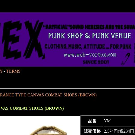
Y
-
TERMS
 FRANCE TYPE CANVAS COMBAT SHOES (BROWN)
ANVAS COMBAT SHOES (BROWN)
品番
YM
販売価格
2,574円(税234円