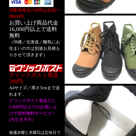
宅配便発送の送料は全国一
律800円。
お買い上げ商品代金
16,000円以上で送料
無料
（沖縄／北海道／離島にお
住まいの方は別途お見積も
りさせて頂きます）
クリックポスト発送
200円
A4サイズ／厚さ3cmまで送
れます。
クリックポスト発送だと
6,000円以上でのお買い上
げで送料無料サービス！
(代引き不可）
毎週水曜と木曜日は定休日で