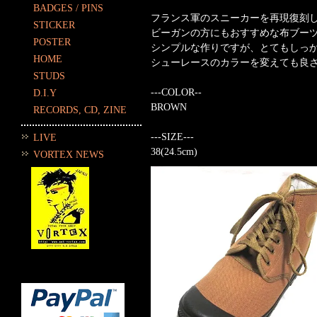
BADGES / PINS
フランス軍のスニーカーを再現復刻
STICKER
ビーガンの方にもおすすめな布ブー
POSTER
シンプルな作りですが、とてもしっ
HOME
シューレースのカラーを変えても良
STUDS
---COLOR--
D.I.Y
BROWN
RECORDS, CD, ZINE
---SIZE---
LIVE
38(24.5cm)
VORTEX NEWS