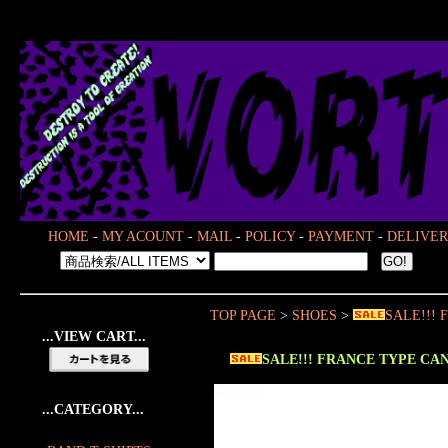
HOME
-
MY ACOUNT
-
MAIL
-
POLICY
-
PAYMENT
-
DELIVER
TOP PAGE
>
SHOES
>
SALE!!!
...VIEW CART...
SALE!!! FRANCE TYPE C
...CATEGORY...