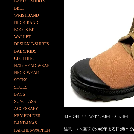
BAND T-SHIRTS
BELT
WRISTBAND
NECK BAND
BOOTS BELT
WALLET
DESIGN T-SHIRTS
BABY/KIDS
CLOTHING
HAT/ HEAD WEAR
NECK WEAR
SOCKS
SHOES
BAGS
SUNGLASS
ACCESSARY
KEY HOLDER
40% OFF!!!!! 定価4290円→2,574円
BANDANAS
注意！> >店頭での経年よる日焼け
PATCHES/WAPPEN