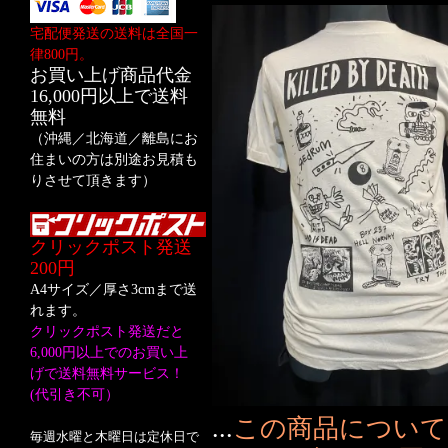
宅配便発送の送料は全国一
律800円。
お買い上げ商品代金
16,000円以上で送料
無料
（沖縄／北海道／離島にお
住まいの方は別途お見積も
りさせて頂きます）
クリックポスト発送
200円
A4サイズ／厚さ3cmまで送
れます。
クリックポスト発送だと
6,000円以上でのお買い上
げで送料無料サービス！
(代引き不可）
...
この商品について
毎週水曜と木曜日は定休日で