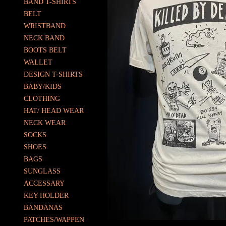
BAND T-SHIRTS
BELT
WRISTBAND
NECK BAND
BOOTS BELT
WALLET
DESIGN T-SHIRTS
BABY/KIDS
CLOTHING
HAT/ HEAD WEAR
NECK WEAR
SOCKS
SHOES
BAGS
SUNGLASS
ACCESSARY
KEY HOLDER
BANDANAS
PATCHES/WAPPEN