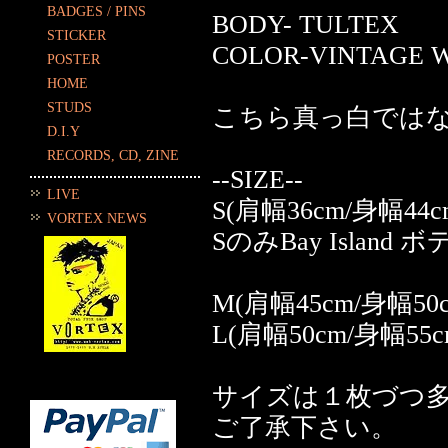
BADGES / PINS
BODY- TULTEX
STICKER
COLOR-VINTAGE 
POSTER
HOME
STUDS
こちら真っ白では
D.I.Y
RECORDS, CD, ZINE
--SIZE--
LIVE
S(肩幅36cm/身幅44c
VORTEX NEWS
SのみBay Islan
M(肩幅45cm/身幅50c
L(肩幅50cm/身幅55c
サイズは１枚づつ
ご了承下さい。