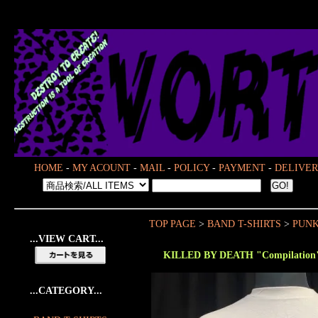
HOME
-
MY ACOUNT
-
MAIL
-
POLICY
-
PAYMENT
-
DELIVER
TOP PAGE
>
BAND T-SHIRTS
>
PUN
...VIEW CART...
KILLED BY DEATH "Compilation
...CATEGORY...