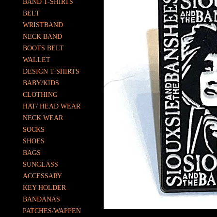
BAND T-SHIRTS
BELT
WRISTBAND
NECK BAND
BOOTS BELT
WALLET
DESIGN T-SHIRTS
BABY/KIDS
CLOTHING
HAT/ HEAD WEAR
NECK WEAR
SOCKS
SHOES
BAGS
SUNGLASS
ACCESSARY
KEY HOLDER
BANDANAS
PATCHES/WAPPEN