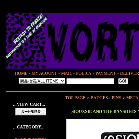
HOME
-
MY ACOUNT
-
MAIL
-
POLICY
-
PAYMENT
-
DELIVER
TOP PAGE
>
BADGES / PINS
>
METAL
...VIEW CART...
SIOUXSIE AND THE BANSHEES 
...CATEGORY...