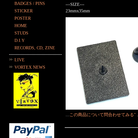
BADGES / PINS
---SIZE---
STICKER
23mmx35mm
POSTER
HOME
STUDS
D.I.Y
RECORDS, CD, ZINE
LIVE
VORTEX NEWS
...
この商品について問合わせてみる"