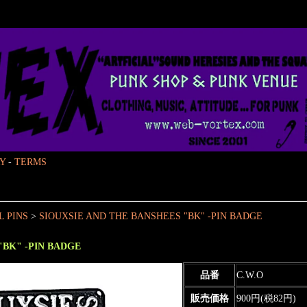
Y
-
TERMS
 PINS
>
SIOUXSIE AND THE BANSHEES "BK" -PIN BADGE
"BK" -PIN BADGE
品番
C.W.O
販売価格
900円(税82円)