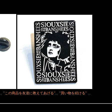
...
"この商品を友達に教えてあげる”
...
"買い物を続ける"
...