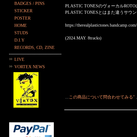
BADGES / PINS
PLASTIC TONESのヴォーカルR
STICKER
PLASTIC TONESとはまた違
POSTER
https://therealplastictones.bandcamp.com/
HOME
STUDS
(2024.MAY. 8tracks)
D.I.Y
RECORDS, CD, ZINE
LIVE
VORTEX NEWS
...
この商品について問合わせてみる"