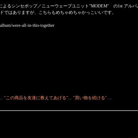
OTOによるシンセポップ／ニューウェーブユニット”MODEM" の1st アル
うサウンドではありますが、こちらもめちゃめちゃかっこいいです。
album/were-all-in-this-together
...
"この商品を友達に教えてあげる”
...
"買い物を続ける"
...