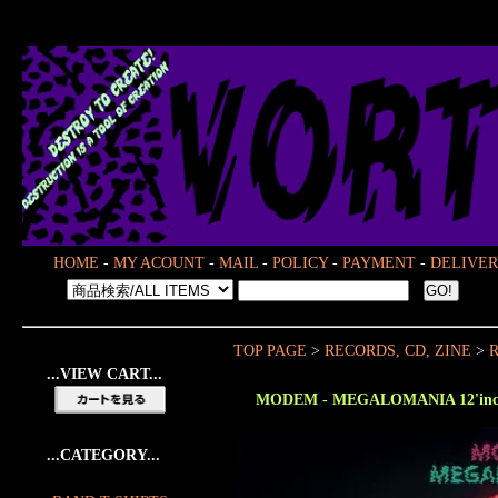
HOME
-
MY ACOUNT
-
MAIL
-
POLICY
-
PAYMENT
-
DELIVER
TOP PAGE
>
RECORDS, CD, ZINE
>
R
...VIEW CART...
MODEM - MEGALOMANIA 12'inc
...CATEGORY...