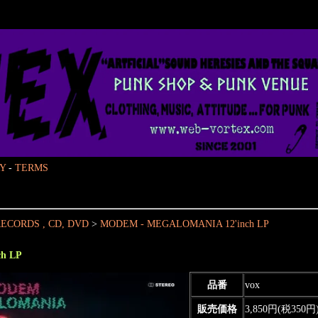
Y
-
TERMS
ECORDS , CD, DVD
>
MODEM - MEGALOMANIA 12'inch LP
h LP
品番
vox
販売価格
3,850円(税350円