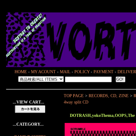
HOME
-
MY ACOUNT
-
MAIL
-
POLICY
-
PAYMENT
-
DELIVER
TOP PAGE
>
RECORDS, CD, ZINE
>
R
...VIEW CART...
4way split CD
DOTRASH,yokoThema,OOPS,The V
...CATEGORY...