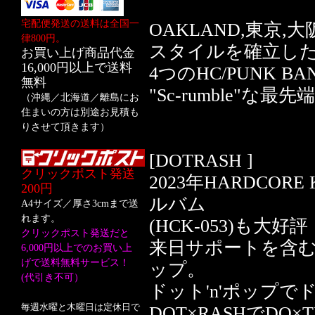
宅配便発送の送料は全国一
OAKLAND,東京
律800円。
スタイルを確立し
お買い上げ商品代金
16,000円以上で送料
4つのHC/PUNK
無料
"Sc-rumble"な最先端P
（沖縄／北海道／離島にお
住まいの方は別途お見積も
りさせて頂きます）
[DOTRASH ]
クリックポスト発送
2023年HARDCO
200円
ルバム
A4サイズ／厚さ3cmまで送
れます。
(HCK-053)も大好評
クリックポスト発送だと
来日サポートを含
6,000円以上でのお買い上
げで送料無料サービス！
ップ。
(代引き不可）
ドット'n'ポップ
毎週水曜と木曜日は定休日で
DOT×RASHでDO×T