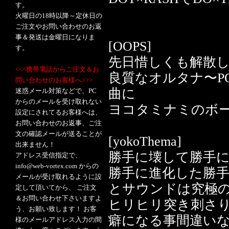
す。
火曜日の18時以降～定休日の
ご注文やお問い合わせのお返
事＆発送は金曜日になりま
[OOPS]
す。
先日惜しくも解散した
<<<携帯電話からご注文＆お
良質なオルタナ〜PO
問い合わせのお客様へ>>>
曲に
迷惑メール対策などで、PC
からのメールを受け取れない
ヨコタミナミのボ
設定にされてるお客様へは、
お問い合わせのお返事、ご注
文の確認メールが送ることが
[yokoThema]
出来ません！
勝手に壊して勝手
アドレス受信指定で、
info@web-vortex.com からの
勝手に進化した勝手
メールが受け取れるように設
とサウンドは究極の
定して頂いてから、 ご注文
＆お問い合わせ下さいますよ
ヒリヒリ突き刺さ
う、お願い致します！ お客
癖になる事間違い
様のメールアドレス入力の間