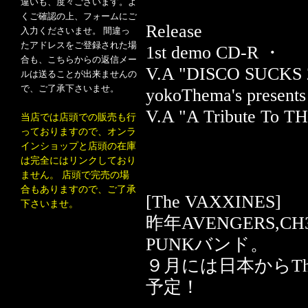
違いも、度々ございます。よ
くご確認の上、フォームにご
Release
入力くださいませ。 間違っ
たアドレスをご登録された場
1st demo CD-R ・
合も、こちらからの返信メー
V.A "DISCO SUCKS 
ルは送ることが出来ませんの
で、ご了承下さいませ。
yokoThema's presents
V.A "A Tribute To T
当店では店頭での販売も行
っておりますので、オンラ
インショップと店頭の在庫
は完全にはリンクしており
ません。 店頭で完売の場
合もありますので、ご了承
[The VAXXINES]
下さいませ。
昨年AVENGERS,C
PUNKバンド。
９月には日本からThun
予定！