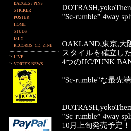
BADGES / PINS
DOTRASH,yokoThem
STICKER
"Sc-rumble” 4way s
POSTER
HOME
STUDS
D.I.Y
OAKLAND,東京
RECORDS, CD, ZINE
スタイルを確立し
LIVE
4つのHC/PUNK
VORTEX NEWS
"Sc-rumble"な最先端P
DOTRASH,yokoThem
"Sc-rumble” 4way s
10月上旬発売予定！