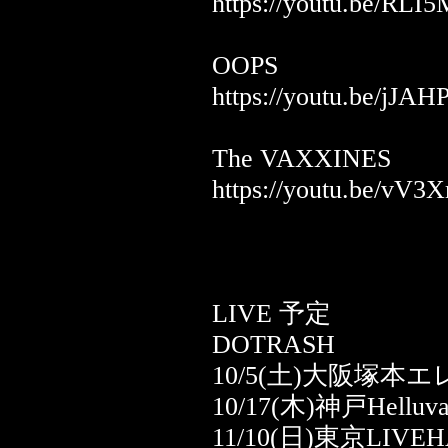
https://youtu.be/R
OOPS
https://youtu.be/jJ
The VAXXINES
https://youtu.be/v
LIVE 予定
DOTRASH
10/5(土)大阪塚本
10/17(木)神戸Helluva
11/10(日)東京LIVE