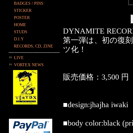
BADGES / PINS
STICKER
POSTER
HOME
DYNAMITE RE
STUDS
第一弾は、初の復刻
D.I.Y
RECORDS, CD, ZINE
ツ化！
LIVE
VORTEX NEWS
販売価格：3,500 円
■design:jhajha iwaki
■body color:black (pr