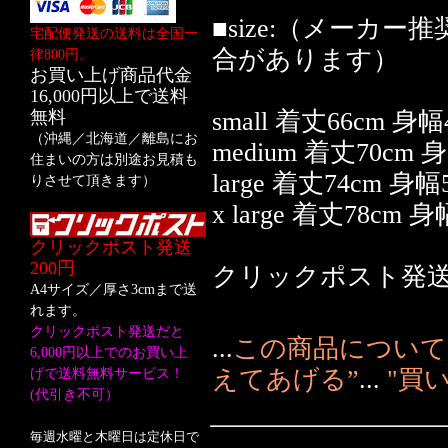
■size:（メーカ
宅配便発送の送料は全国一
合があります）
律800円。
お買い上げ商品代金
16,000円以上で送料
無料
small 着丈66cm 身幅
（沖縄／北海道／離島にお
medium 着丈70cm 
住まいの方は別途お見積も
large 着丈74cm 身幅
りさせて頂きます）
x large 着丈78cm 
クリックポスト発送
200円
クリックポスト発
A4サイズ／厚さ3cmまで送
れます。
クリックポスト発送だと
...
この商品について
6,000円以上でのお買い上
えてあげる”
...
"買
げで送料無料サービス！
(代引き不可）
毎週水曜と木曜日は定休日で