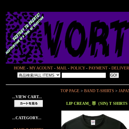
HOME
-
MY ACOUNT
-
MAIL
-
POLICY
-
PAYMENT
-
DELIVER
TOP PAGE
>
BAND T-SHIRTS
>
JAPA
...VIEW CART...
LIP CREAM_ 罪（SIN) T SHIRTS
...CATEGORY...