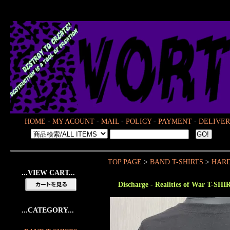
HOME
-
MY ACOUNT
-
MAIL
-
POLICY
-
PAYMENT
-
DELIVER
TOP PAGE
>
BAND T-SHIRTS
>
HARD
...VIEW CART...
Discharge - Realities of War T-SHI
...CATEGORY...