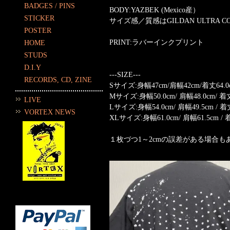
BADGES / PINS
BODY:YAZBEK (Mexico産）
STICKER
サイズ感／質感はGILDAN ULTRA 
POSTER
PRINT:ラバーインクプリント
HOME
STUDS
D.I.Y
---SIZE---
RECORDS, CD, ZINE
Sサイズ:身幅47cm/肩幅42cm/着丈64.0c
Mサイズ:身幅50.0cm/ 肩幅48.0cm/ 着丈
LIVE
Lサイズ:身幅54.0cm/ 肩幅49.5cm / 着丈
VORTEX NEWS
XLサイズ:身幅61.0cm/ 肩幅61.5cm / 着
１枚づつ1～2cmの誤差がある場合