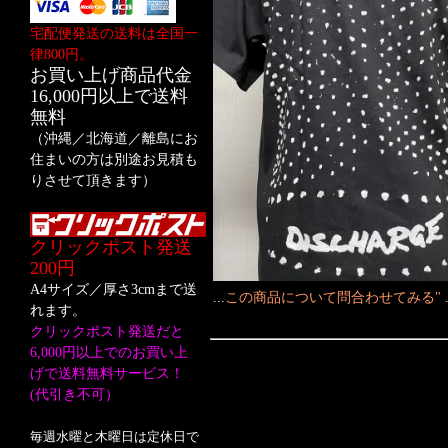
宅配便発送の送料は全国一
律800円。
お買い上げ商品代金
16,000円以上で送料
無料
（沖縄／北海道／離島にお
住まいの方は別途お見積も
りさせて頂きます）
クリックポスト発送
200円
A4サイズ／厚さ3cmまで送
...
この商品について問合わせてみる"
れます。
クリックポスト発送だと
6,000円以上でのお買い上
げで送料無料サービス！
(代引き不可）
毎週水曜と木曜日は定休日で