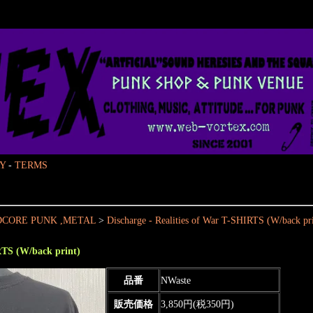
Y
-
TERMS
CORE PUNK ,METAL
>
Discharge - Realities of War T-SHIRTS (W/back pri
RTS (W/back print)
品番
NWaste
販売価格
3,850円(税350円)