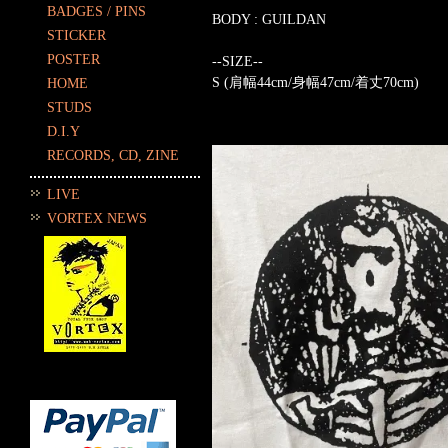
BADGES / PINS
BODY : GUILDAN
STICKER
POSTER
--SIZE--
S (肩幅44cm/身幅47cm/着丈70cm)
HOME
STUDS
D.I.Y
RECORDS, CD, ZINE
LIVE
VORTEX NEWS