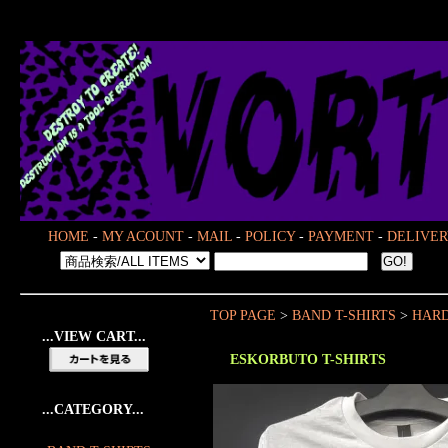
HOME
-
MY ACOUNT
-
MAIL
-
POLICY
-
PAYMENT
-
DELIVER
TOP PAGE
>
BAND T-SHIRTS
>
HARD
...VIEW CART...
ESKORBUTO T-SHIRTS
...CATEGORY...