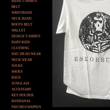
BAND T-SHIRTS
BELT
WRISTBAND
NECK BAND
BOOTS BELT
WALLET
DESIGN T-SHIRTS
BABY/KIDS
CLOTHING
HAT/ HEAD WEAR
NECK WEAR
SOCKS
SHOES
BAGS
SUNGLASS
ACCESSARY
KEY HOLDER
BANDANAS
PATCHES/WAPPEN