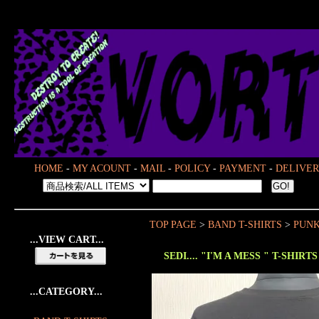
HOME
-
MY ACOUNT
-
MAIL
-
POLICY
-
PAYMENT
-
DELIVER
TOP PAGE
>
BAND T-SHIRTS
>
PUN
...VIEW CART...
SEDI.... "I'M A MESS " T-SHIRTS
...CATEGORY...