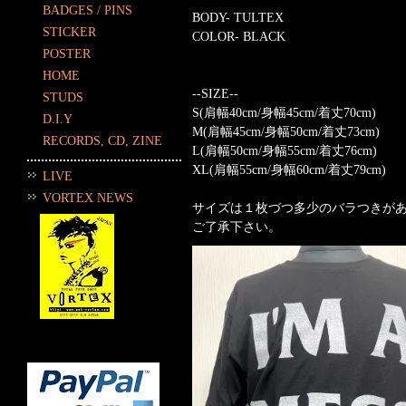
BADGES / PINS
BODY- TULTEX
STICKER
COLOR- BLACK
POSTER
HOME
--SIZE--
STUDS
S(肩幅40cm/身幅45cm/着丈70cm)
D.I.Y
M(肩幅45cm/身幅50cm/着丈73cm)
RECORDS, CD, ZINE
L(肩幅50cm/身幅55cm/着丈76cm)
XL(肩幅55cm/身幅60cm/着丈79cm)
LIVE
VORTEX NEWS
サイズは１枚づつ多少のバラつきが
ご了承下さい。