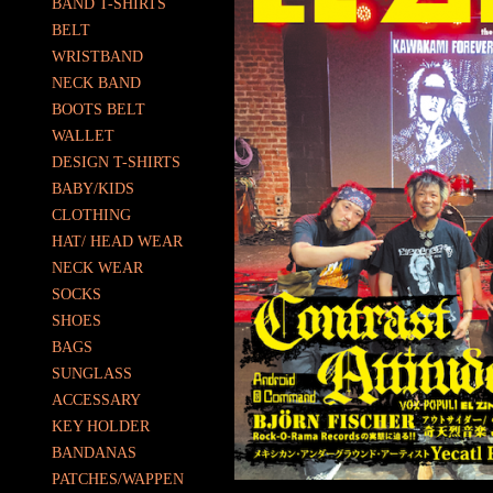
BAND T-SHIRTS
BELT
WRISTBAND
NECK BAND
BOOTS BELT
WALLET
DESIGN T-SHIRTS
BABY/KIDS
CLOTHING
HAT/ HEAD WEAR
NECK WEAR
SOCKS
SHOES
BAGS
SUNGLASS
ACCESSARY
KEY HOLDER
BANDANAS
PATCHES/WAPPEN