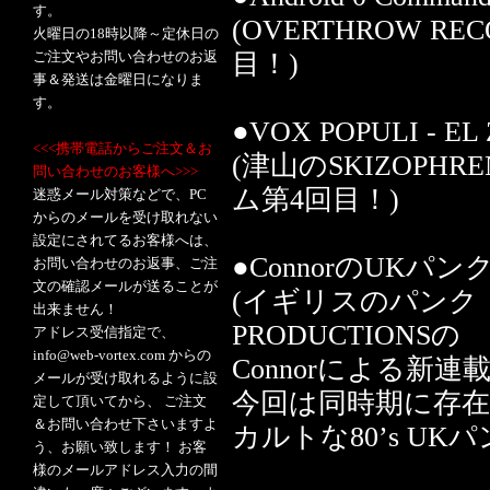
す。
(OVERTHROW 
火曜日の18時以降～定休日の
ご注文やお問い合わせのお返
目！)
事＆発送は金曜日になりま
す。
●VOX POPULI - E
<<<携帯電話からご注文＆お
(津山のSKIZOPHR
問い合わせのお客様へ>>>
ム第4回目！)
迷惑メール対策などで、PC
からのメールを受け取れない
設定にされてるお客様へは、
●ConnorのUKパン
お問い合わせのお返事、ご注
文の確認メールが送ることが
(イギリスのパンク・レ
出来ません！
PRODUCTIONSの
アドレス受信指定で、
info@web-vortex.com からの
Connorによる新
メールが受け取れるように設
今回は同時期に存在した
定して頂いてから、 ご注文
＆お問い合わせ下さいますよ
カルトな80’s U
う、お願い致します！ お客
様のメールアドレス入力の間