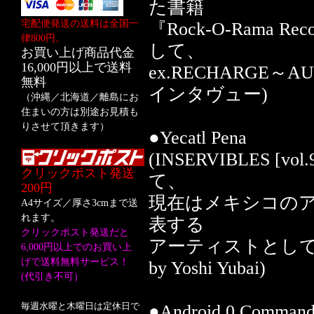
た書籍
宅配便発送の送料は全国一
『Rock-O-Rama Rec
律800円。
して、
お買い上げ商品代金
16,000円以上で送料
ex.RECHARGE～AU
無料
インタヴュー)
（沖縄／北海道／離島にお
住まいの方は別途お見積も
りさせて頂きます）
●Yecatl Pena
(INSERVIBLES
クリックポスト発送
て、
200円
現在はメキシコの
A4サイズ／厚さ3cmまで送
れます。
表する
クリックポスト発送だと
アーティストとしても
6,000円以上でのお買い上
げで送料無料サービス！
by Yoshi Yubai)
(代引き不可）
毎週水曜と木曜日は定休日で
●Android 0 Comman