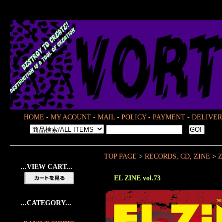
HOME
-
MY ACOUNT
-
MAIL
-
POLICY
-
PAYMENT
-
DELIVER
TOP PAGE
>
RECORDS, CD, ZINE
>
...VIEW CART...
EL ZINE vol.73
...CATEGORY...