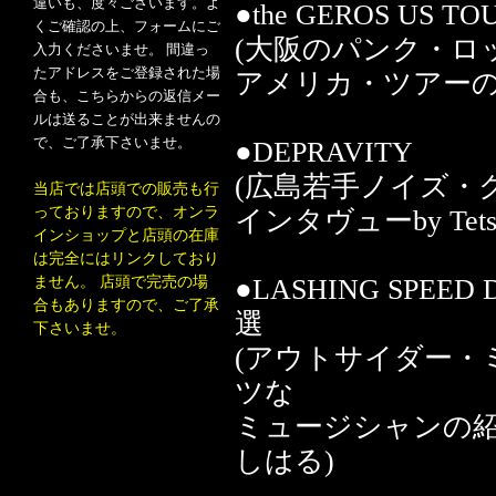
違いも、度々ございます。よ
●the GEROS US
くご確認の上、フォームにご
(大阪のパンク・ロッ
入力くださいませ。 間違っ
たアドレスをご登録された場
アメリカ・ツアーのレポート
合も、こちらからの返信メー
ルは送ることが出来ませんの
で、ご了承下さいませ。
●DEPRAVITY
(広島若手ノイズ・ク
当店では店頭での販売も行
っておりますので、オンラ
インタヴューby Tetsu
インショップと店頭の在庫
は完全にはリンクしており
ません。 店頭で完売の場
●LASHING SPE
合もありますので、ご了承
選
下さいませ。
(アウトサイダー・
ツな
ミュージシャンの紹
しはる)