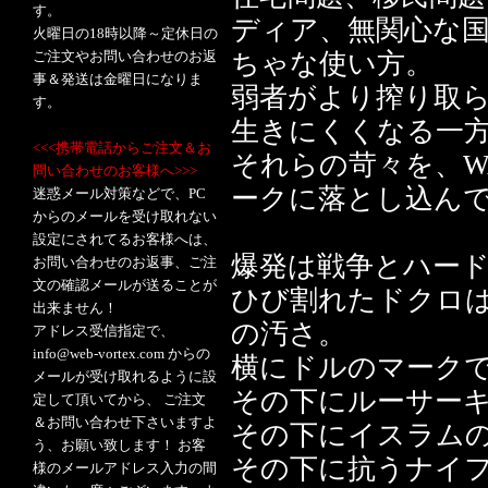
す。
ディア、無関心な
火曜日の18時以降～定休日の
ご注文やお問い合わせのお返
ちゃな使い方。
事＆発送は金曜日になりま
弱者がより搾り取
す。
生きにくくなる一
<<<携帯電話からご注文＆お
それらの苛々を、W
問い合わせのお客様へ>>>
ークに落とし込ん
迷惑メール対策などで、PC
からのメールを受け取れない
設定にされてるお客様へは、
爆発は戦争とハー
お問い合わせのお返事、ご注
文の確認メールが送ることが
ひび割れたドクロ
出来ません！
の汚さ。
アドレス受信指定で、
info@web-vortex.com からの
横にドルのマーク
メールが受け取れるように設
その下にルーサー
定して頂いてから、 ご注文
＆お問い合わせ下さいますよ
その下にイスラム
う、お願い致します！ お客
その下に抗うナイ
様のメールアドレス入力の間