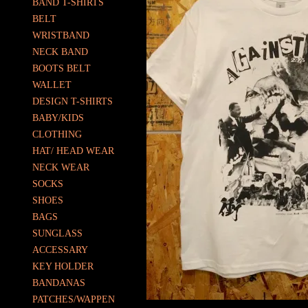
BAND T-SHIRTS
BELT
WRISTBAND
NECK BAND
BOOTS BELT
WALLET
DESIGN T-SHIRTS
BABY/KIDS
CLOTHING
HAT/ HEAD WEAR
NECK WEAR
SOCKS
SHOES
BAGS
SUNGLASS
ACCESSARY
KEY HOLDER
BANDANAS
PATCHES/WAPPEN