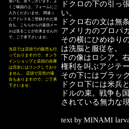
違いも、度々ございます。よ
ドクロの下の引っ
くご確認の上、フォームにご
い。
入力くださいませ。 間違っ
たアドレスをご登録された場
ドクロ右の文は無
合も、こちらからの返信メー
アメリカのプロパ
ルは送ることが出来ませんの
で、ご了承下さいませ。
その横にひめゆり
は洗脳と服従を。
当店では店頭での販売も行
っておりますので、オンラ
下の像はロシア。
インショップと店頭の在庫
権利を叫ぶアジテ
は完全にはリンクしており
ません。 店頭で完売の場
その下にはブラッ
合もありますので、ご了承
ドクロ下には米兵
下さいませ。
ドルの束。戦争も
されている無力な
text by MINAMI larv