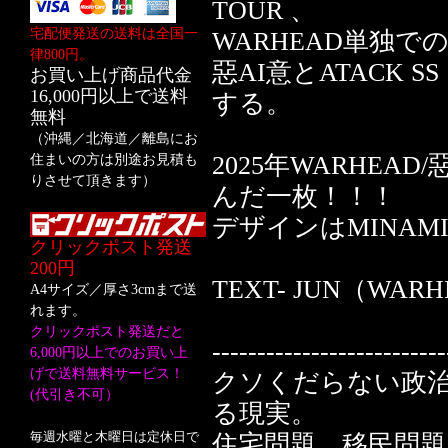
TOUR 、
宅配便発送の送料は全国一
WARHEAD単独で
律800円。
惡AI意とATACK S
お買い上げ商品代金
16,000円以上で送料
する。
無料
（沖縄／北海道／離島にお
2025年WARHEAD
住まいの方は別途お見積も
りさせて頂きます）
んだ一枚！！！
デザインはMINAM
クリックポスト発送
200円
TEXT- JUN（WAR
A4サイズ／厚さ3cmまで送
れます。
クリックポスト発送だと
--------------------------
6,000円以上でのお買い上
げで送料無料サービス！
クソくだらない政
(代引き不可）
る現実。
毎週水曜と木曜日は定休日で
住宅問題、移民問