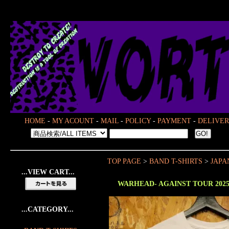
HOME
-
MY ACOUNT
-
MAIL
-
POLICY
-
PAYMENT
-
DELIVER
TOP PAGE
>
BAND T-SHIRTS
>
JAPA
...VIEW CART...
WARHEAD- AGAINST TOUR 2025
...CATEGORY...