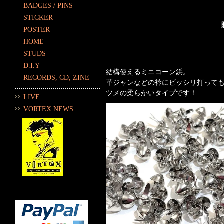
BADGES / PINS
STICKER
POSTER
HOME
STUDS
D.I.Y
結構使えるミニコーン鋲。
RECORDS, CD, ZINE
革ジャンなどの衿にビッシリ打って
ツメの柔らかいタイプです！
LIVE
VORTEX NEWS