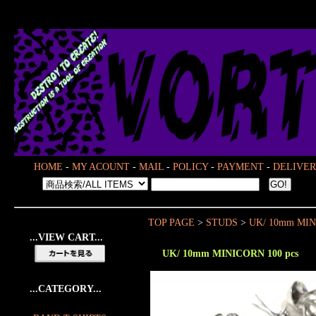
HOME
-
MY ACOUNT
-
MAIL
-
POLICY
-
PAYMENT
-
DELIVER
TOP PAGE
>
STUDS
>
UK/ 10mm MIN
...VIEW CART...
UK/ 10mm MINICORN 100 pcs
...CATEGORY...