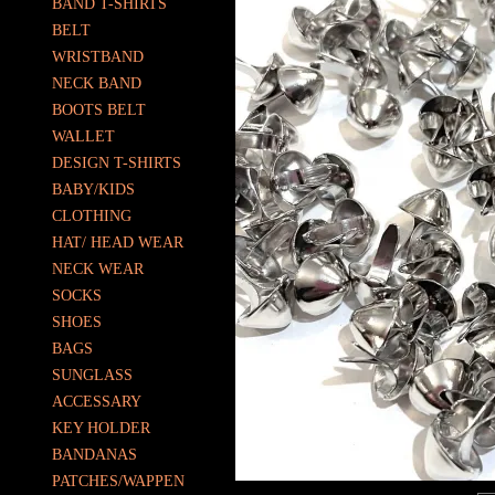
BAND T-SHIRTS
BELT
WRISTBAND
NECK BAND
BOOTS BELT
WALLET
DESIGN T-SHIRTS
BABY/KIDS
CLOTHING
HAT/ HEAD WEAR
NECK WEAR
SOCKS
SHOES
BAGS
SUNGLASS
ACCESSARY
KEY HOLDER
BANDANAS
PATCHES/WAPPEN